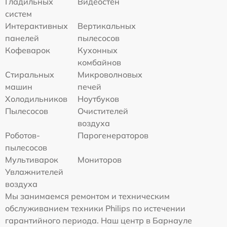
Гладильных
Видеостен
систем
Интерактивных
Вертикальных
панелей
пылесосов
Кофеварок
Кухонных
комбайнов
Стиральных
Микроволновых
машин
печей
Холодильников
Ноутбуков
Пылесосов
Очистителей
воздуха
Роботов-
Парогенераторов
пылесосов
Мультиварок
Мониторов
Увлажнителей
воздуха
Мы занимаемся ремонтом и техническим
обслуживанием техники Philips по истечении
гарантийного периода. Наш центр в Барнауле