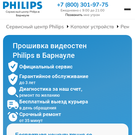
+7 (800) 301-97-75
Ежедневно с 9:00 до 21:00
Сервисный центр Philips
в
Позвонить
мне утром
Барнауле
Сервисный центр Philips
Каталог устройств
Ремон
Прошивка видеостен
Philips в Барнауле
Официальный сервис
Гарантийное обслуживание
до 3 лет
Диагностика за наш счет,
ремонт по желанию
Бесплатный выезд курьера
в день обращения
Срочный ремонт
от 35 минут
Бесплатная консультация со