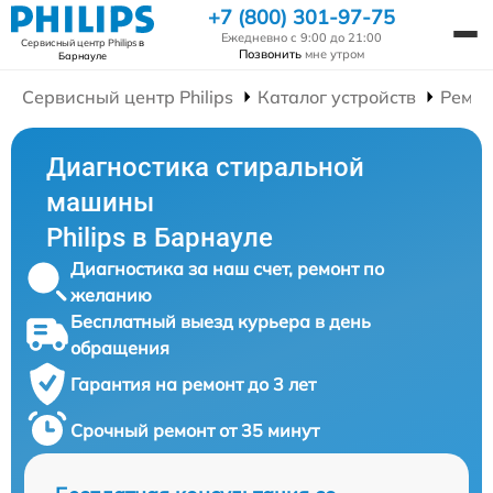
+7 (800) 301-97-75
Ежедневно с 9:00 до 21:00
Сервисный центр Philips
в
Позвонить
мне утром
Барнауле
Сервисный центр Philips
Каталог устройств
Ремон
Диагностика стиральной
машины
Philips в Барнауле
Диагностика за наш счет, ремонт по
желанию
Бесплатный выезд курьера в день
обращения
Гарантия на ремонт до 3 лет
Срочный ремонт от 35 минут