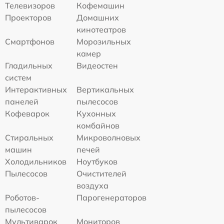
Телевизоров
Кофемашин
Проекторов
Домашних
кинотеатров
Смартфонов
Морозильных
камер
Гладильных
Видеостен
систем
Интерактивных
Вертикальных
панелей
пылесосов
Кофеварок
Кухонных
комбайнов
Стиральных
Микроволновых
машин
печей
Холодильников
Ноутбуков
Пылесосов
Очистителей
воздуха
Роботов-
Парогенераторов
пылесосов
Мультиварок
Мониторов