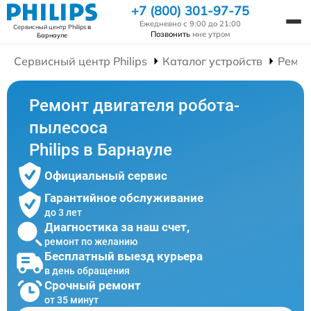
+7 (800) 301-97-75
Ежедневно с 9:00 до 21:00
Сервисный центр Philips
в
Позвонить
мне утром
Барнауле
Сервисный центр Philips
Каталог устройств
Ремон
Ремонт двигателя робота-
пылесоса
Philips в Барнауле
Официальный сервис
Гарантийное обслуживание
до 3 лет
Диагностика за наш счет,
ремонт по желанию
Бесплатный выезд курьера
в день обращения
Срочный ремонт
от 35 минут