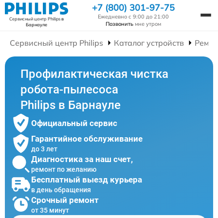
+7 (800) 301-97-75
Ежедневно с 9:00 до 21:00
Сервисный центр Philips
в
Позвонить
мне утром
Барнауле
Сервисный центр Philips
Каталог устройств
Ремон
Профилактическая чистка
робота-пылесоса
Philips в Барнауле
Официальный сервис
Гарантийное обслуживание
до 3 лет
Диагностика за наш счет,
ремонт по желанию
Бесплатный выезд курьера
в день обращения
Срочный ремонт
от 35 минут