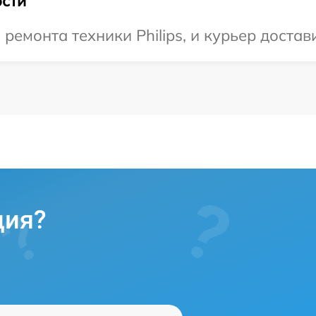
сти
монта техники Philips, и курьер достави
ция?