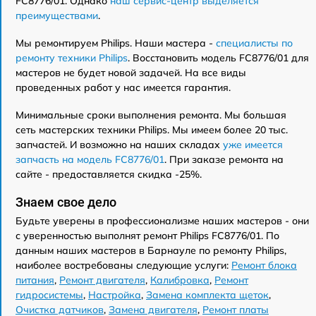
FC8776/01. Однако
наш сервис-центр выделяется
преимуществами
.
Мы ремонтируем Philips. Наши мастера -
специалисты по
ремонту техники Philips
. Восстановить модель FC8776/01 для
мастеров не будет новой задачей. На все виды
проведенных работ у нас имеется гарантия.
Минимальные сроки выполнения ремонта. Мы большая
сеть мастерских техники Philips. Мы имеем более 20 тыс.
запчастей. И возможно на наших складах
уже имеется
запчасть на модель FC8776/01
. При заказе ремонта на
сайте - предоставляется скидка -25%.
Знаем свое дело
Будьте уверены в профессионализме наших мастеров - они
с уверенностью выполнят ремонт Philips FC8776/01. По
данным наших мастеров в Барнауле по ремонту Philips,
наиболее востребованы следующие услуги:
Ремонт блока
питания
,
Ремонт двигателя
,
Калибровка
,
Ремонт
гидросистемы
,
Настройка
,
Замена комплекта щеток
,
Очистка датчиков
,
Замена двигателя
,
Ремонт платы