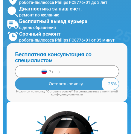
робота-пылесоса Philips FC8776/01 до 3 лет
Диагностика за наш счет,
ремонт по желанию
Бесплатный выезд курьера
в день обращения
Срочный ремонт
робота-пылесоса Philips FC8776/01 от 35 минут
Бесплатная консультация со
специалистом
Оставить заявку
Нажимая на кнопку "Оставить заявку" Вы соглашаетесь c
политикой
конфиденциальности