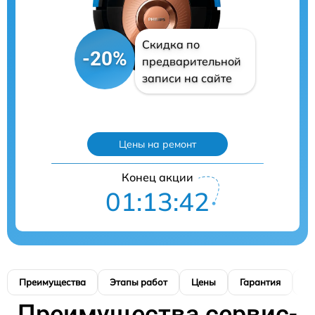
Скидка по
-20%
предварительной
записи на сайте
Цены на ремонт
Конец акции
01:13:39
Преимущества
Этапы работ
Цены
Гарантия
М
Преимущества сервис-