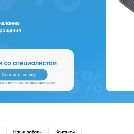
 желанию
бращения
я со специалистом
Оставить заявку
есь c
политикой конфиденциальности
Наши работы
Контакты