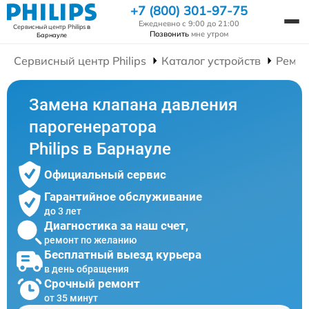
+7 (800) 301-97-75
Ежедневно с 9:00 до 21:00
Сервисный центр Philips
в
Позвонить
мне утром
Барнауле
Сервисный центр Philips
Каталог устройств
Ремон
Замена клапана давления
парогенератора
Philips в Барнауле
Официальный сервис
Гарантийное обслуживание
до 3 лет
Диагностика за наш счет,
ремонт по желанию
Бесплатный выезд курьера
в день обращения
Срочный ремонт
от 35 минут