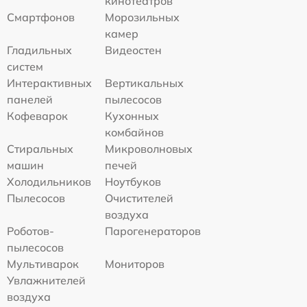
кинотеатров
Смартфонов
Морозильных
камер
Гладильных
Видеостен
систем
Интерактивных
Вертикальных
панелей
пылесосов
Кофеварок
Кухонных
комбайнов
Стиральных
Микроволновых
машин
печей
Холодильников
Ноутбуков
Пылесосов
Очистителей
воздуха
Роботов-
Парогенераторов
пылесосов
Мультиварок
Мониторов
Увлажнителей
воздуха