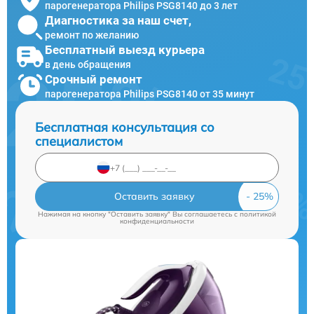
парогенератора Philips PSG8140 до 3 лет
Диагностика за наш счет,
ремонт по желанию
Бесплатный выезд курьера
в день обращения
Срочный ремонт
парогенератора Philips PSG8140 от 35 минут
Бесплатная консультация со
специалистом
Оставить заявку
Нажимая на кнопку "Оставить заявку" Вы соглашаетесь c
политикой
конфиденциальности