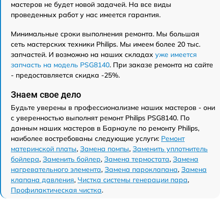
мастеров не будет новой задачей. На все виды
проведенных работ у нас имеется гарантия.
Минимальные сроки выполнения ремонта. Мы большая
сеть мастерских техники Philips. Мы имеем более 20 тыс.
запчастей. И возможно на наших складах
уже имеется
запчасть на модель PSG8140
. При заказе ремонта на сайте
- предоставляется скидка -25%.
Знаем свое дело
Будьте уверены в профессионализме наших мастеров - они
с уверенностью выполнят ремонт Philips PSG8140. По
данным наших мастеров в Барнауле по ремонту Philips,
наиболее востребованы следующие услуги:
Ремонт
материнской платы
,
Замена помпы
,
Заменить уплотнитель
бойлера
,
Заменить бойлер
,
Замена термостата
,
Замена
нагревательного элемента
,
Замена пароклапана
,
Замена
клапана давления
,
Чистка системы генерации пара
,
Профилактическая чистка
.