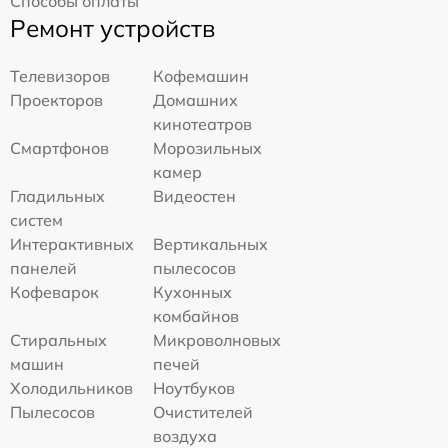
Способы оплаты
Ремонт устройств
Телевизоров
Кофемашин
Проекторов
Домашних
кинотеатров
Смартфонов
Морозильных
камер
Гладильных
Видеостен
систем
Интерактивных
Вертикальных
панелей
пылесосов
Кофеварок
Кухонных
комбайнов
Стиральных
Микроволновых
машин
печей
Холодильников
Ноутбуков
Пылесосов
Очистителей
воздуха