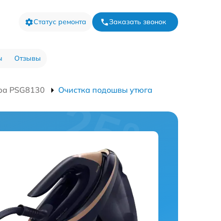
Статус ремонта
Заказать звонок
ы
Отзывы
ра PSG8130
Очистка подошвы утюга