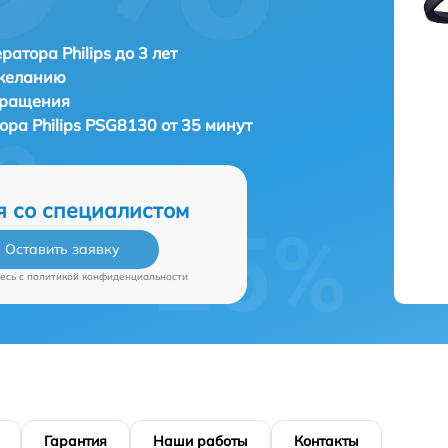
ратора Philips до 3 лет
 желанию
бращения
тора
Philips PSG8130 от 35 минут
я со специалистом
Оставить заявку
есь c
политикой конфиденциальности
Гарантия
Наши работы
Контакты