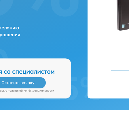
 желанию
бращения
я со специалистом
Оставить заявку
есь c
политикой конфиденциальности