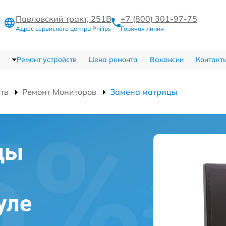
Павловский тракт, 251В
+7 (800) 301-97-75
Адрес сервисного центра Philips
Горячая линия
Ремонт устройств
Цена ремонта
Вакансии
Контакт
ств
Ремонт Мониторов
Замена матрицы
цы
уле