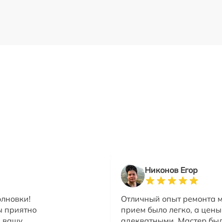
Никонов Егор
олновки!
Отличный опыт ремонта м
ы приятно
прием было легко, а цены
ь вашу
адекватными. Мастер бы